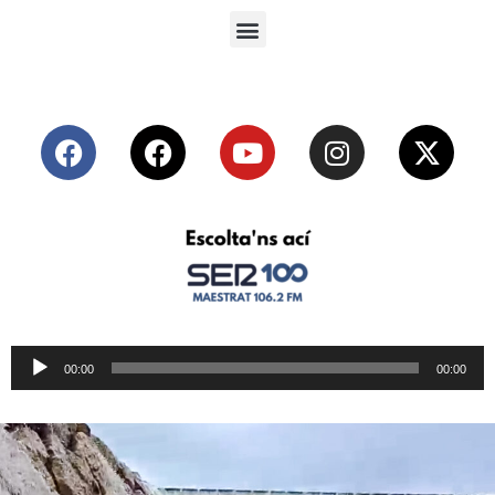
Reproductor
00:00
00:00
de
audio