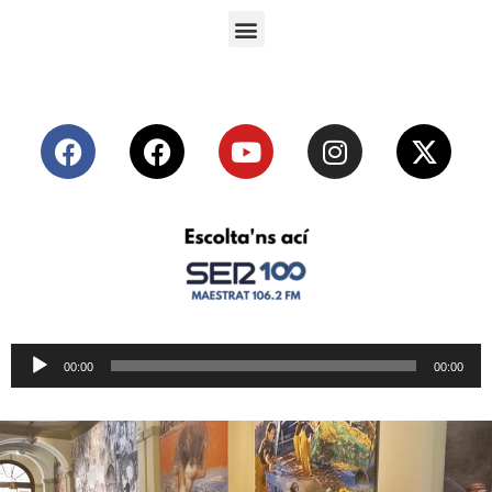
Reproductor
00:00
00:00
de
audio