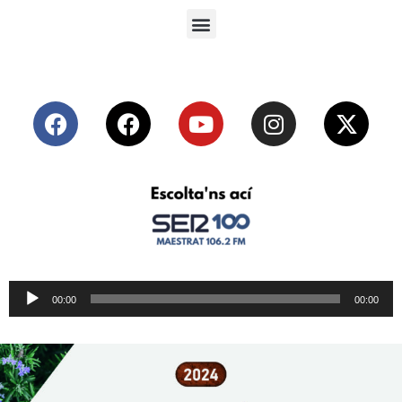
Reproductor
00:00
00:00
de
audio