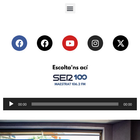
Reproductor
00:00
00:00
de
audio