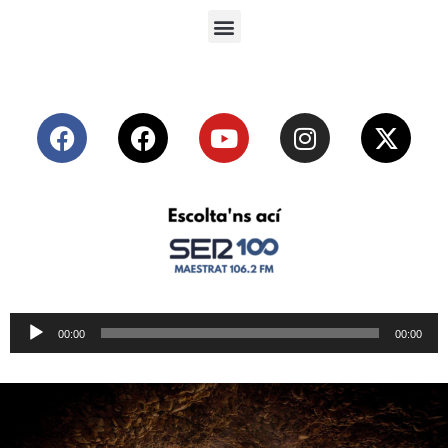
Reproductor
00:00
00:00
de
audio