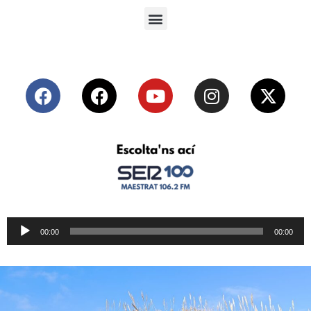
Reproductor
00:00
00:00
de
audio