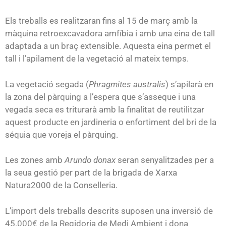
Els treballs es realitzaran fins al 15 de març amb la
màquina retroexcavadora amfíbia i amb una eina de tall
adaptada a un braç extensible. Aquesta eina permet el
tall i l’apilament de la vegetació al mateix temps.
La vegetació segada (
Phragmites australis
) s’apilarà en
la zona del pàrquing a l’espera que s’asseque i una
vegada seca es triturarà amb la finalitat de reutilitzar
aquest producte en jardineria o enfortiment del bri de la
séquia que voreja el pàrquing.
Les zones amb
Arundo donax
seran senyalitzades per a
la seua gestió per part de la brigada de Xarxa
Natura2000 de la Conselleria.
L’import dels treballs descrits suposen una inversió de
45.000€ de la Regidoria de Medi Ambient i dona