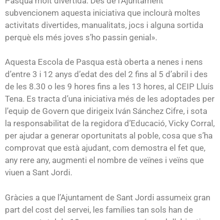
Pasqua molt divertida. Des de l’Ajuntament
subvencionem aquesta iniciativa que inclourà moltes
activitats divertides, manualitats, jocs i alguna sortida
perquè els més joves s’ho passin genial».
Aquesta Escola de Pasqua està oberta a nenes i nens
d’entre 3 i 12 anys d’edat des del 2 fins al 5 d’abril i des
de les 8.30 o les 9 hores fins a les 13 hores, al CEIP Lluís
Tena. Es tracta d’una iniciativa més de les adoptades per
l’equip de Govern que dirigeix Iván Sánchez Cifre, i sota
la responsabilitat de la regidora d’Educació, Vicky Corral,
per ajudar a generar oportunitats al poble, cosa que s’ha
comprovat que està ajudant, com demostra el fet que,
any rere any, augmenti el nombre de veïnes i veïns que
viuen a Sant Jordi.
Gràcies a que l’Ajuntament de Sant Jordi assumeix gran
part del cost del servei, les famílies tan sols han de