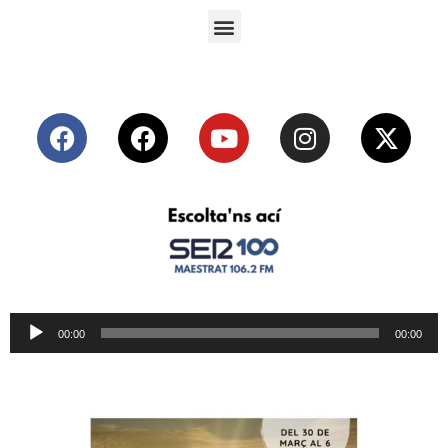
Reproductor
00:00
00:00
de
audio