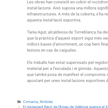
Les obres han consistit en cobrir el rocòdro
instal·lacions. Això suposa una millora signi
infraestructures. A més de la coberta, s’ha r
aquesta instal·lació esportiva.
Tania Agut, alcaldessa de Torreblanca, ha de
que la pràctica d’aquest esport sigui més se
millors bases d’amortiment, un cop hem final
lesions en cas de caigudes.
Els treballs han estat supervisats pel regid
material per a l’escalada i el gimnàs. Aques
que també posa de manifest el compromís de 
apostant per unes instal·lacions esportives d
Comarca
,
Noticies
El restaurant Racó de l’Arnau de València guanya el 