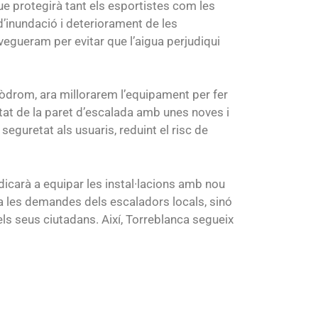
ue protegirà tant els esportistes com les
d’inundació i deteriorament de les
vegueram per evitar que l’aigua perjudiqui
còdrom, ara millorarem l’equipament per fer
tat de la paret d’escalada amb unes noves i
guretat als usuaris, reduint el risc de
dicarà a equipar les instal·lacions amb nou
a les demandes dels escaladors locals, sinó
s seus ciutadans. Així, Torreblanca segueix