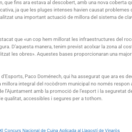
m, que fins ara estava al descobert, amb una nova coberta q
ficativa, ja que les pluges intenses havien causat problemes 
ealitzat una important actuació de millora del sistema de cla
stacat que «un cop hem millorat les infraestructures del ro
gura. D’aquesta manera, tenim previst acolxar la zona al cos
itzat les obres». Aquestes bases proporcionaran una major se
or d’Esports, Paco Doménech, qui ha assegurat que ara es de
ta millora integral del rocòdrom municipal no només respon 
l’Ajuntament amb la promoció de l’esport i la seguretat del
e qualitat, accessibles i segures per a tothom.
XXI Concurs Nacional de Cuina Aplicada al Llagostí de Vinaròs