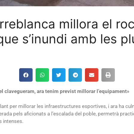
rreblanca millora el ro
 que s’inundi amb les p
el clavegueram, ara tenim previst millorar l’equipament»
nt per millorar les infraestructures esportives, i ara ha cu
rada pels aficionats a l’escalada del poble, permetrà prac
s intenses.