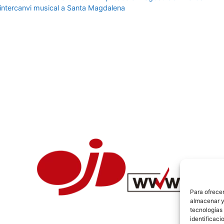
 intercanvi musical a Santa Magdalena
Para ofrecer
almacenar y/
tecnologías
identificaci