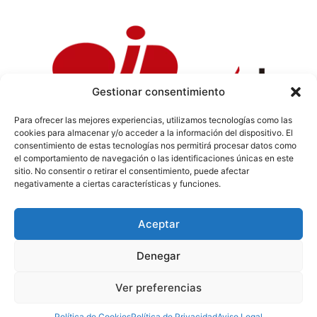
Gestionar consentimiento
Para ofrecer las mejores experiencias, utilizamos tecnologías como las
cookies para almacenar y/o acceder a la información del dispositivo. El
Política de Privacidad
|
Política de Cookies
|
Aviso
consentimiento de estas tecnologías nos permitirá procesar datos como
Legal
|
Codi ètic
|
Tarifes de Publicitat
el comportamiento de navegación o las identificaciones únicas en este
sitio. No consentir o retirar el consentimiento, puede afectar
negativamente a ciertas características y funciones.
Aceptar
info@sermaestrat.com
Denegar
© Tots els drets reservats 2024
Ver preferencias
Política de Cookies
Política de Privacidad
Aviso Legal