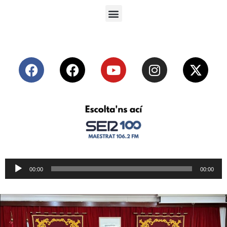
Reproductor
00:00
00:00
de
audio