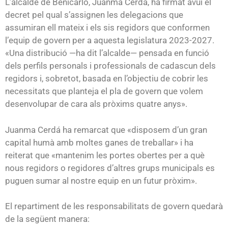
L’alcalde de Benicarló, Juanma Cerdá, ha firmat avui el
decret pel qual s’assignen les delegacions que
assumiran ell mateix i els sis regidors que conformen
l’equip de govern per a aquesta legislatura 2023-2027.
«Una distribució —ha dit l’alcalde— pensada en funció
dels perfils personals i professionals de cadascun dels
regidors i, sobretot, basada en l’objectiu de cobrir les
necessitats que planteja el pla de govern que volem
desenvolupar de cara als pròxims quatre anys».
Juanma Cerdá ha remarcat que «disposem d’un gran
capital humà amb moltes ganes de treballar» i ha
reiterat que «mantenim les portes obertes per a què
nous regidors o regidores d’altres grups municipals es
puguen sumar al nostre equip en un futur pròxim».
El repartiment de les responsabilitats de govern quedarà
de la següent manera: