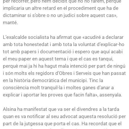
per recórrer, però hem decidit que no ho farem, perquè
implicaria un altre retard en el procediment que ha de
dictaminar si s’obre o no un judici sobre aquest cas»,
manté.
L’exalcalde socialista ha afirmat que «acudiré a declarar
amb tota honestedat i amb tota la voluntat d’explicar-ho
tot amb papers i documentació i espero que aquí acabi
el meu paper en aquest tema i que el cas es tanqui,
perquè mai ja hi ha hagut mala intenció per part de ningú
i són molts els regidors d’Obres i Serveis que han passat
en la història democràtica del municipi. Tinc la
consciència molt tranquil·la i moltes ganes d’anar a
explicar i aportar les proves que facin falta», assenyala.
Alsina ha manifestat que va ser el divendres a la tarda
quan es va notificar al seu advocat aquesta resolució per
part de la jutgessa que porta el cas. Ha recordat que el