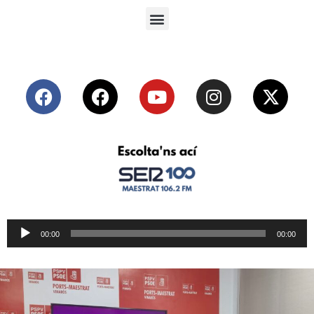
Reproductor
00:00
00:00
de
audio