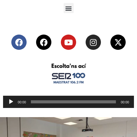
Reproductor
00:00
00:00
de
audio