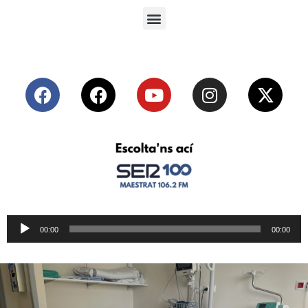
Reproductor
00:00
00:00
de
audio