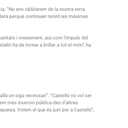
ia. “No ens oblidarem de la nostra terra
allarà perquè continuen tenint les màximes
nitats i creixement, així com l’impuls del
lló ha de tornar a brillar a tot el món”, ha
llà on siga necessari”. “Castelló no vol ser
m més inversió pública des d’altres
panya. Volem el que és just per a Castelló”,