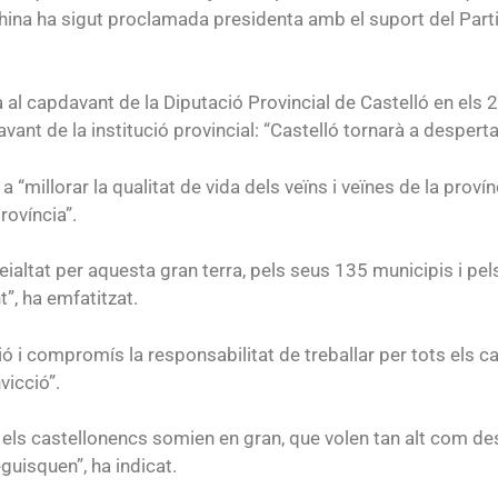
hina ha sigut proclamada presidenta amb el suport del Part
 al capdavant de la Diputació Provincial de Castelló en els
avant de la institució provincial: “Castelló tornarà a desperta
“millorar la qualitat de vida dels veïns i veïnes de la provín
rovíncia”.
lleialtat per aquesta gran terra, pels seus 135 municipis i 
t”, ha emfatitzat.
ó i compromís la responsabilitat de treballar per tots els 
vicció”.
els castellonencs somien en gran, que volen tan alt com desit
guisquen”, ha indicat.