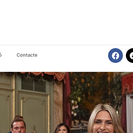
ó
Contacte