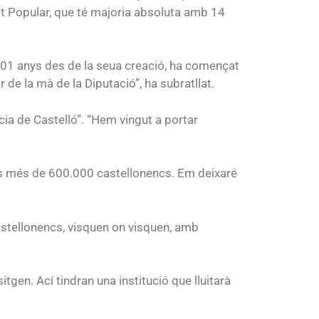
it Popular, que té majoria absoluta amb 14
para
aumentar
o
disminuir
 201 anys des de la seua creació, ha començat
el
r de la mà de la Diputació”, ha subratllat.
volumen.
cia de Castelló”. “Hem vingut a portar
pels més de 600.000 castellonencs. Em deixaré
castellonencs, visquen on visquen, amb
gen. Ací tindran una institució que lluitarà