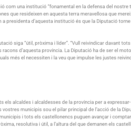
ció com una institució “fonamental en la defensa del nostre t
ones que resideixen en aquesta terra meravellosa que mereix 
 a presidenta d’aquesta institució és que la Diputació torne 
ació siga “útil, pròxima i líder”. “Vull reivindicar davant tot
els racons d’aquesta província. La Diputació ha de ser el mot
uals més el necessiten i la veu que impulse les justes reivind
ts els alcaldes i alcaldesses de la província per a expressar-
 vostres municipis sou el pilar principal de l’acció de la D
municipis i tots els castellonencs puguen avançar i comptar
ròxima, resolutiva i útil, a l’altura del que demanen els castel