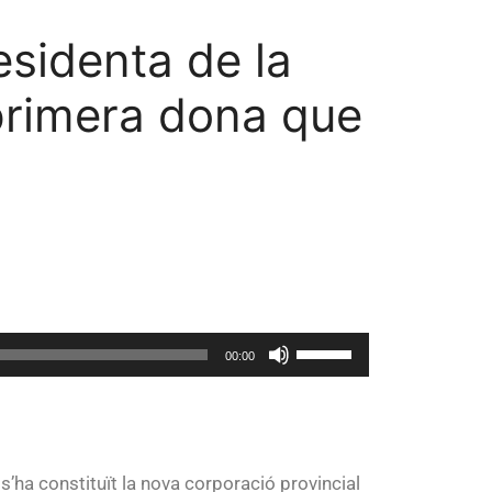
sidenta de la
 primera dona que
Utiliza
00:00
las
teclas
de
flecha
 s’ha constituït la nova corporació provincial
arriba/abajo