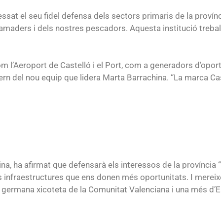
sat el seu fidel defensa dels sectors primaris de la provínc
s ramaders i dels nostres pescadors. Aquesta institució treb
m l’Aeroport de Castelló i el Port, com a generadors d’oportu
rn del nou equip que lidera Marta Barrachina. “La marca Caste
na, ha afirmat que defensarà els interessos de la província “a
nfraestructures que ens donen més oportunitats. I mereixe
germana xicoteta de la Comunitat Valenciana i una més d’Es