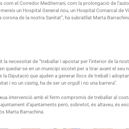
s com el Corredor Mediterrani, com la prolongació de l’auto
 mereix un Hospital General nou, un Hospital Comarcal de Vi
la corona de la nostra Sanitat”, ha subratllat Marta Barrachin
 la necessitat de “treballar i apostar per l’interior de la no
n quedar-se en un municipi xicotet per a tirar avant el seu n
la Diputació que ajuden a generar llocs de treball i adoptar 
itat i no un càstig, ha de ser un orgull i no una barrera”.
seua intervenció amb el ferm compromís de treballar al costa
ajuntament d’ajuntaments però, sobretot, és altaveu, és escu
clòs Marta Barrachina.