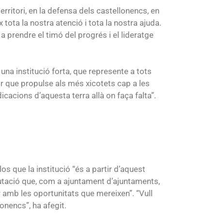
erritori, en la defensa dels castellonencs, en
tota la nostra atenció i tota la nostra ajuda.
a prendre el timó del progrés i el lideratge
s una institució forta, que represente a tots
or que propulse als més xicotets cap a les
icacions d’aquesta terra allà on faça falta”.
los que la institució “és a partir d’aquest
iputació que, com a ajuntament d’ajuntaments,
 amb les oportunitats que mereixen”. “Vull
lonencs”, ha afegit.