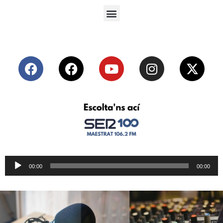
Reproductor
00:00
00:00
de
audio