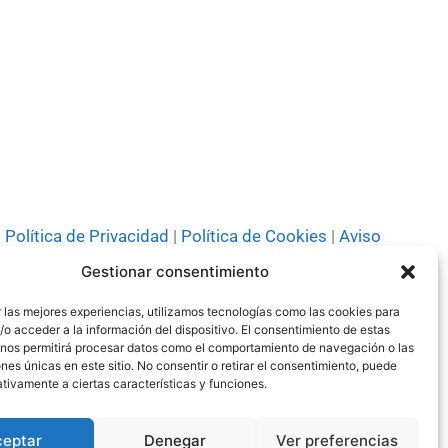
el
volumen.
Política de Privacidad
|
Política de Cookies
|
Aviso
Legal
|
Codi ètic
|
Tarifes de Publicitat
Gestionar consentimiento
 las mejores experiencias, utilizamos tecnologías como las cookies para
o acceder a la información del dispositivo. El consentimiento de estas
 nos permitirá procesar datos como el comportamiento de navegación o las
ones únicas en este sitio. No consentir o retirar el consentimiento, puede
tivamente a ciertas características y funciones.
© Tots els drets reservats 2024
ceptar
Denegar
Ver preferencias