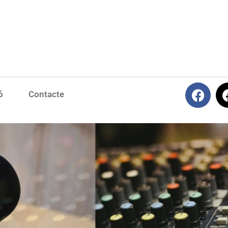
ó
Contacte