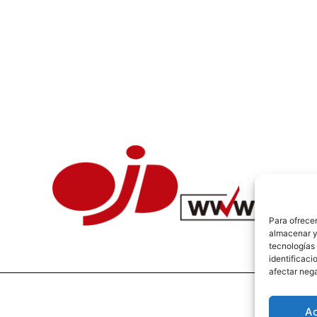
Para ofrecer
almacenar y/
tecnologías
identificaci
afectar nega
A