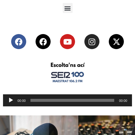
Reproductor
00:00
00:00
de
audio