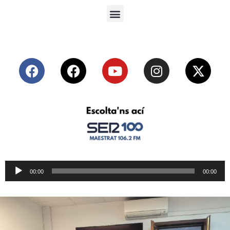
Reproductor
00:00
00:00
de
audio