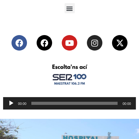
Reproductor
00:00
00:00
de
audio