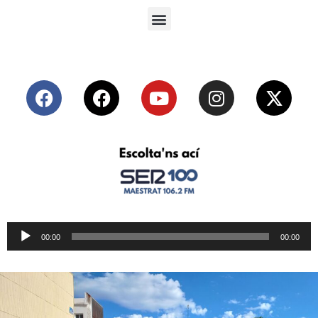
Reproductor
00:00
00:00
de
audio