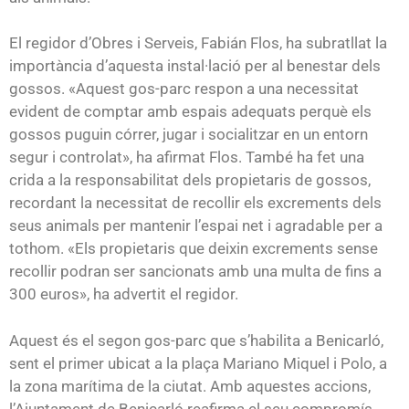
El regidor d’Obres i Serveis, Fabián Flos, ha subratllat la
importància d’aquesta instal·lació per al benestar dels
gossos. «Aquest gos-parc respon a una necessitat
evident de comptar amb espais adequats perquè els
gossos puguin córrer, jugar i socialitzar en un entorn
segur i controlat», ha afirmat Flos. També ha fet una
crida a la responsabilitat dels propietaris de gossos,
recordant la necessitat de recollir els excrements dels
seus animals per mantenir l’espai net i agradable per a
tothom. «Els propietaris que deixin excrements sense
recollir podran ser sancionats amb una multa de fins a
300 euros», ha advertit el regidor.
Aquest és el segon gos-parc que s’habilita a Benicarló,
sent el primer ubicat a la plaça Mariano Miquel i Polo, a
la zona marítima de la ciutat. Amb aquestes accions,
l’Ajuntament de Benicarló reafirma el seu compromís