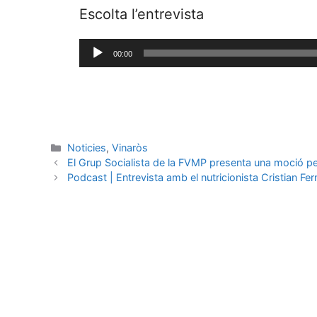
Escolta l’entrevista
Reproductor
00:00
de
audio
Noticies
,
Vinaròs
El Grup Socialista de la FVMP presenta una moció per 
Podcast | Entrevista amb el nutricionista Cristian F