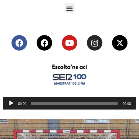
Reproductor
00:00
00:00
de
audio