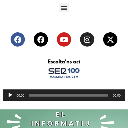
Reproductor
00:00
00:00
de
audio