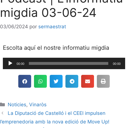
migdia 03-06-24
03/06/2024
por
sermaestrat
Escolta aquí el nostre informatiu migdia
Reproductor
00:00
00:00
de
audio
Noticies
,
Vinaròs
La Diputació de Castelló i el CEEI impulsen
l’emprenedoria amb la nova edició de Move Up!