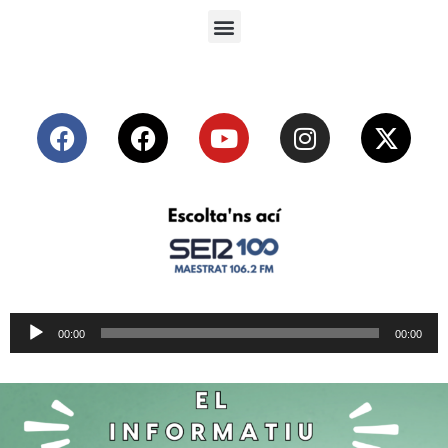
Reproductor
00:00
00:00
de
audio