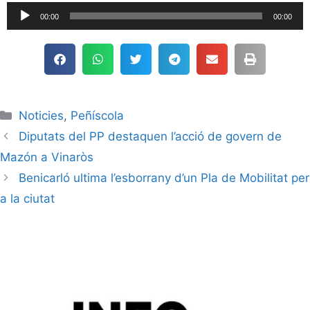
Reproductor
00:00
00:00
de
audio
Noticies
,
Peñíscola
Diputats del PP destaquen l’acció de govern de
Mazón a Vinaròs
Benicarló ultima l’esborrany d’un Pla de Mobilitat per
a la ciutat