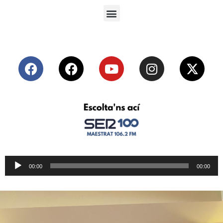
Reproductor
00:00
00:00
de
audio