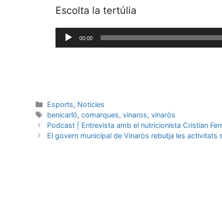
Escolta la tertúlia
Reproductor
00:00
de
audio
Esports
,
Noticies
benicarló
,
comarques
,
vinaros
,
vinaròs
Podcast | Entrevista amb el nutricionista Cristian F
El govern municipal de Vinaròs rebutja les activitats