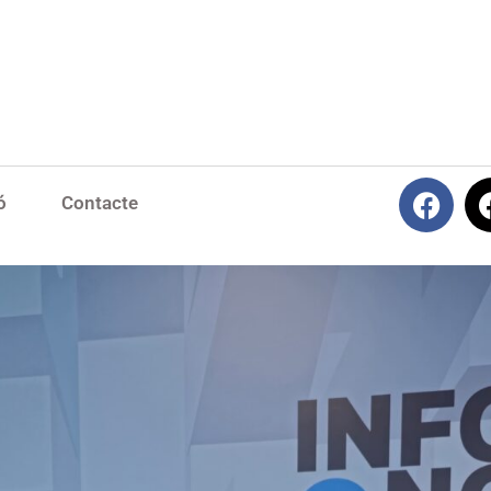
ó
Contacte