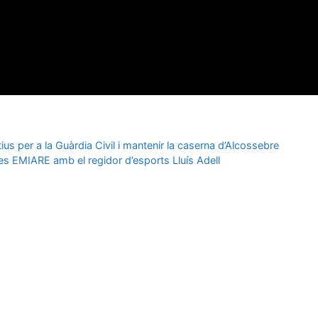
us per a la Guàrdia Civil i mantenir la caserna d’Alcossebre
es EMIARE amb el regidor d’esports Lluís Adell