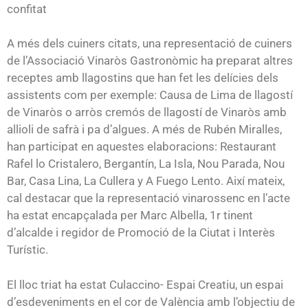
confitat
A més dels cuiners citats, una representació de cuiners
de l’Associació Vinaròs Gastronòmic ha preparat altres
receptes amb llagostins que han fet les delícies dels
assistents com per exemple: Causa de Lima de llagostí
de Vinaròs o arròs cremós de llagostí de Vinaròs amb
allioli de safrà i pa d’algues. A més de Rubén Miralles,
han participat en aquestes elaboracions: Restaurant
Rafel lo Cristalero, Bergantín, La Isla, Nou Parada, Nou
Bar, Casa Lina, La Cullera y A Fuego Lento. Així mateix,
cal destacar que la representació vinarossenc en l’acte
ha estat encapçalada per Marc Albella, 1r tinent
d’alcalde i regidor de Promoció de la Ciutat i Interès
Turístic.
El lloc triat ha estat Culaccino- Espai Creatiu, un espai
d’esdeveniments en el cor de València amb l’objectiu de