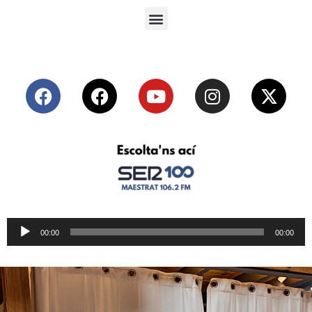
Reproductor
00:00
00:00
de
audio