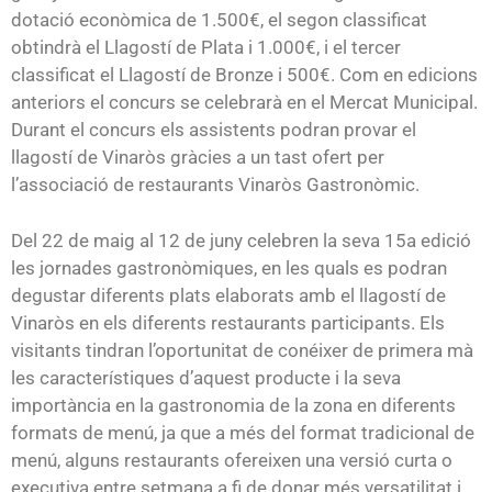
dotació econòmica de 1.500€, el segon classificat
obtindrà el Llagostí de Plata i 1.000€, i el tercer
classificat el Llagostí de Bronze i 500€. Com en edicions
anteriors el concurs se celebrarà en el Mercat Municipal.
Durant el concurs els assistents podran provar el
llagostí de Vinaròs gràcies a un tast ofert per
l’associació de restaurants Vinaròs Gastronòmic.
Del 22 de maig al 12 de juny celebren la seva 15a edició
les jornades gastronòmiques, en les quals es podran
degustar diferents plats elaborats amb el llagostí de
Vinaròs en els diferents restaurants participants. Els
visitants tindran l’oportunitat de conéixer de primera mà
les característiques d’aquest producte i la seva
importància en la gastronomia de la zona en diferents
formats de menú, ja que a més del format tradicional de
menú, alguns restaurants ofereixen una versió curta o
executiva entre setmana a fi de donar més versatilitat i