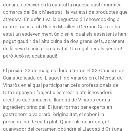
donar a coéèixer en la capital la riquesa gastronòmica
comarca del Baix Maestrat i la varietat de productes que
atresora. En definitiva, la degustació i showcooking a
quatre mans amb Rubén Miralles i Germán Carrizo ha
estat un esdeveniment únic en el qual els assistents han
pogut gaudir de l’alta cuina de dos grans xefs, aprenent
de la seva tècnica i creativitat. Un regal per als sentits!
però Això no acaba aquí!
El pròxim 22 de maig es durà a terme el XX Concurs de
Cuina Aplicada del Llagostí de Vinaròs en el Mercat de
Vinaròs en el qual participaran xefs professionals de
tota Espanya. L’objectiu és crear plats innovadors i
creatius que tinguen el llagostí de Vinaròs com a
ingredient principal. El jurat format per experts en
gastronomia valorarà l’originalitat, el sabor i la
presentació de cada plat. Quant als guardons, el
guanyador del certamen obtindrà el Llagostí d’Or i una