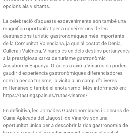
opcions als visitants.
La celebració d’aquests esdeveniments són també una
magnífica oportunitat per a conèixer uns de les
destinacions turístic-gastronòmiques més importants
de la Comunitat Valenciana, ja que al costat de Dénia,
Cullera i València, Vinaròs és un dels destins pertanyents
a la prestigiosa xarxa de turisme gastronòmic
Assaboreix Espanya. Gràcies a això a Vinaròs es poden
gaudir d’experiència gastronòmiques diferenciadores
com la pesca turisme, la visita a un camp d’oliveres
mil·lenàries o també el enoturismo. Més informació en:
https://tastingspain.es/rutas-vinaros/
En definitiva, les Jornades Gastronòmiques i Concurs de
Cuina Aplicada del Llagostí de Vinaròs són una
oportunitat única per a descobrir la rica gastronomia de
la regió i gaudir d’un esdeveniment únic en el qual el