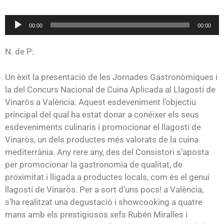
Reproductor
00:00
00:00
de
audio
N. de P:
Un èxit la presentació de les Jornades Gastronòmiques i
la del Concurs Nacional de Cuina Aplicada al Llagostí de
Vinaròs a València. Aquest esdeveniment l’objectiu
principal del qual ha estat donar a conéixer els seus
esdeveniments culinaris i promocionar el llagostí de
Vinaròs, un dels productes més valorats de la cuina
mediterrània. Any rere any, des del Consistori s’aposta
per promocionar la gastronomia de qualitat, de
proximitat i lligada a productes locals, com és el genuí
llagostí de Vinaròs. Per a sort d’uns pocs! a València,
s’ha realitzat una degustació i showcooking a quatre
mans amb els prestigiosos xefs Rubén Miralles i