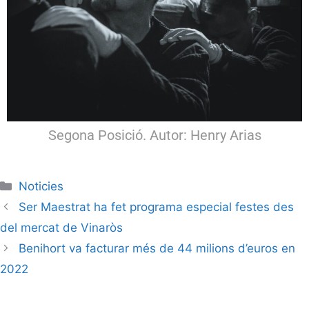
Segona Posició. Autor: Henry Arias
Noticies
Ser Maestrat ha fet programa especial festes des
del mercat de Vinaròs
Benihort va facturar més de 44 milions d’euros en
2022