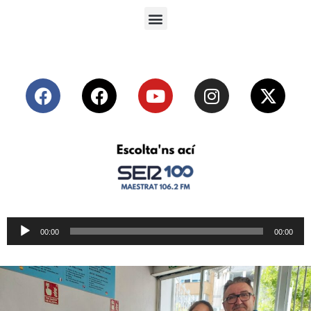
Reproductor
00:00
00:00
de
audio