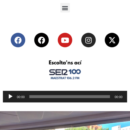
Reproductor
00:00
00:00
de
audio