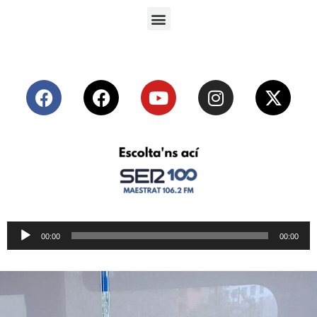
Reproductor
00:00
00:00
de
audio