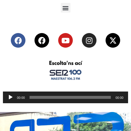
Reproductor
00:00
00:00
de
audio