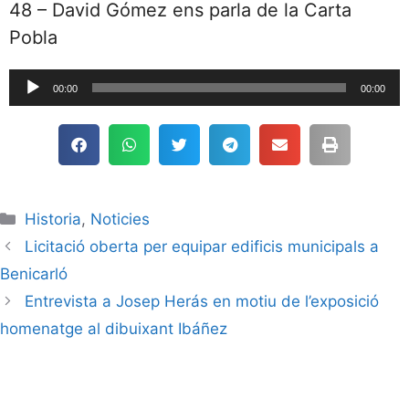
48 – David Gómez ens parla de la Carta
Pobla
Reproductor
00:00
00:00
de
audio
Historia
,
Noticies
Licitació oberta per equipar edificis municipals a
Benicarló
Entrevista a Josep Herás en motiu de l’exposició
homenatge al dibuixant Ibáñez