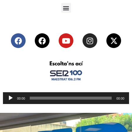
Reproductor
00:00
00:00
de
audio