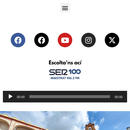
Reproductor
00:00
00:00
de
audio