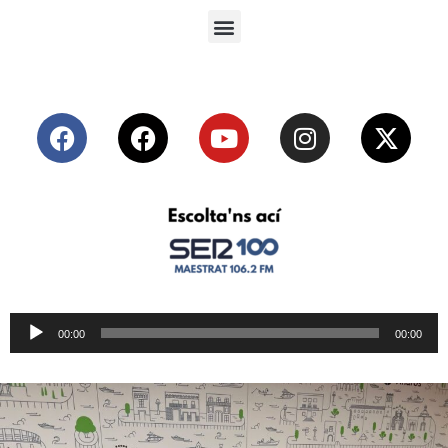
Reproductor
00:00
00:00
de
audio