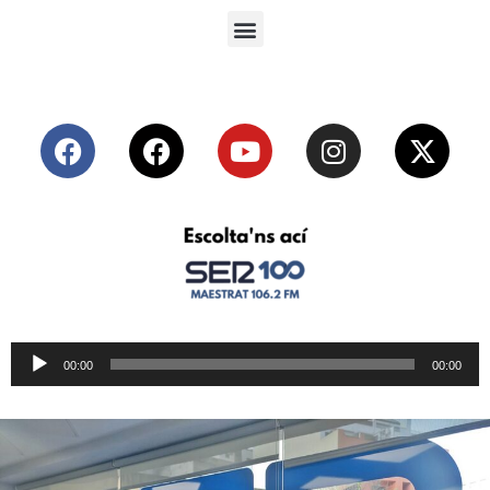
Reproductor
00:00
00:00
de
audio