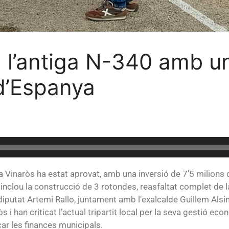
 l’antiga N-340 amb un
d’Espanya
a Vinaròs ha estat aprovat, amb una inversió de 7’5 milions 
clou la construcció de 3 rotondes, reasfaltat complet de la 
 El diputat Artemi Rallo, juntament amb l’exalcalde Guillem Als
s i han criticat l’actual tripartit local per la seva gestió ec
car les finances municipals.