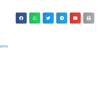
naròs