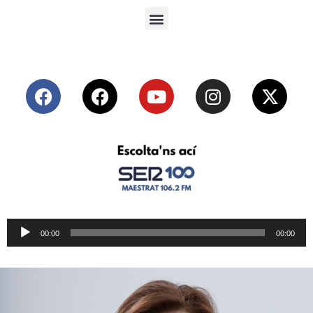
Reproductor
00:00
00:00
de
audio