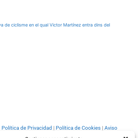
flecha
arriba/abajo
para
de ciclisme en el qual Victor Martínez entra dins del
aumentar
o
disminuir
el
volumen.
Política de Privacidad
|
Política de Cookies
|
Aviso
Legal
|
Codi ètic
|
Tarifes de Publicitat