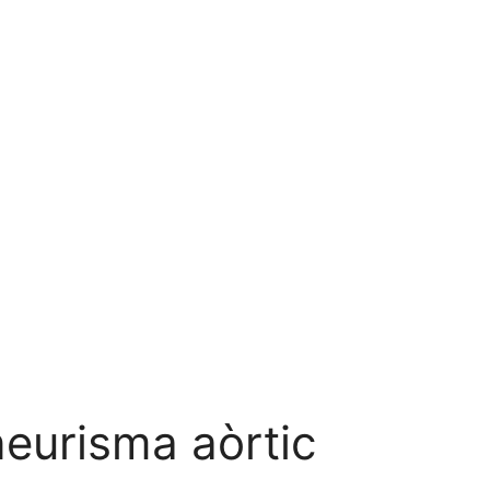
neurisma aòrtic