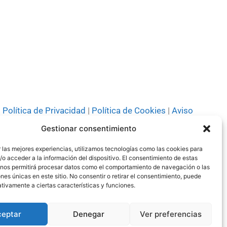
Política de Privacidad
|
Política de Cookies
|
Aviso
Legal
|
Codi ètic
|
Tarifes de Publicitat
Gestionar consentimiento
 las mejores experiencias, utilizamos tecnologías como las cookies para
o acceder a la información del dispositivo. El consentimiento de estas
 nos permitirá procesar datos como el comportamiento de navegación o las
ones únicas en este sitio. No consentir o retirar el consentimiento, puede
tivamente a ciertas características y funciones.
© Tots els drets reservats 2024
ceptar
Denegar
Ver preferencias