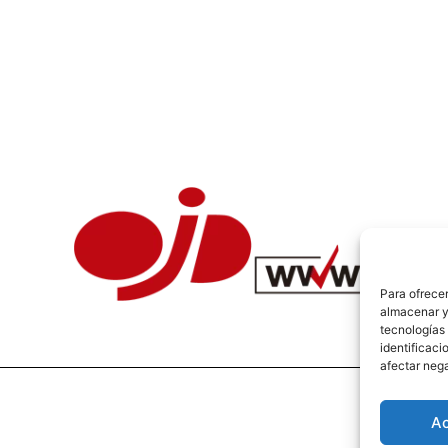
Para ofrecer
almacenar y/
tecnologías
identificaci
afectar nega
A