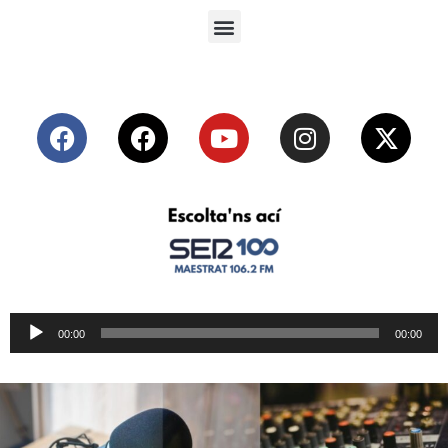
Reproductor
00:00
00:00
de
audio