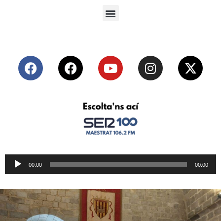
Reproductor
00:00
00:00
de
audio